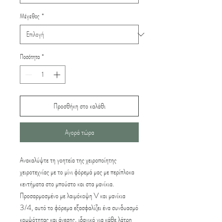
Μέγεθος
*
Ποσότητα
*
Προσθήκη στο καλάθι
Αγορά τώρα
Ανακαλύψτε τη γοητεία της χειροποίητης 
χειροτεχνίας με το μίνι φόρεμά μας με περίπλοκα 
κεντήματα στο μπούστο και στα μανίκια. 
Προσαρμοσμένο με λαιμόκοψη V και μανίκια 
3/4, αυτό το φόρεμα εξασφαλίζει ένα συνδυασμό 
κομψότητας και άνεσης, ιδανικό για κάθε λάτρη 