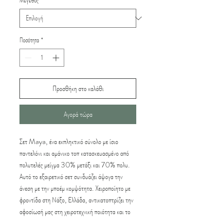
Μέγεθος
*
Ποσότητα
*
Προσθήκη στο καλάθι
Αγορά τώρα
Σετ Maya, ένα εκπληκτικό σύνολο με ίσιο
παντελόνι και αμάνικο τοπ κατασκευασμένο από
πολυτελές μείγμα 30% μετάξι και 70% πολυ.
Αυτό το εξαιρετικό σετ συνδυάζει άψογα την
άνεση με την μποέμ κομψότητα. Χειροποίητο με
φροντίδα στη Νάξο, Ελλάδα, αντικατοπτρίζει την
αφοσίωσή μας στη χειροτεχνική ποιότητα και το