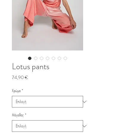
Lotus pants
Τιμή
74,90 €
Χρώμα
*
Μέγεθος
*