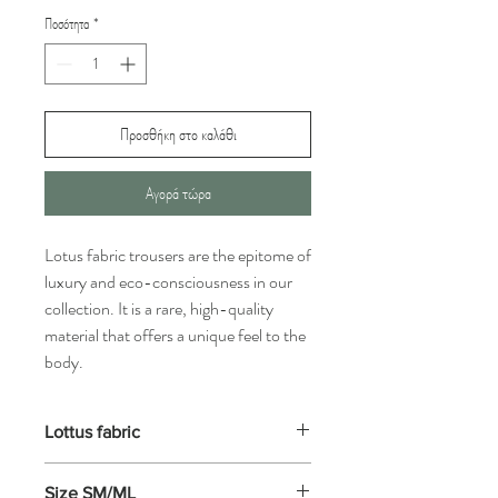
Ποσότητα
*
Προσθήκη στο καλάθι
Αγορά τώρα
Lotus fabric trousers are the epitome of
luxury and eco-consciousness in our
collection. It is a rare, high-quality
material that offers a unique feel to the
body.
Lottus fabric
Hand Wash Recommended: To preserve
Size SM/ML
the intricate print and fiber strength, hand