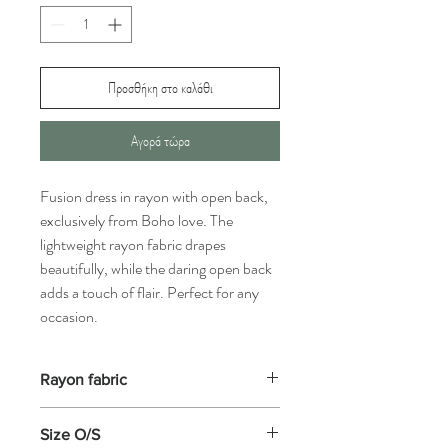
Προσθήκη στο καλάθι
Αγορά τώρα
Fusion dress in rayon with open back,
exclusively from Boho love. The
lightweight rayon fabric drapes
beautifully, while the daring open back
adds a touch of flair. Perfect for any
occasion.
Rayon fabric
Highly resistant to all types of washing, but
Size O/S
not to very high temperatures. If indicated,