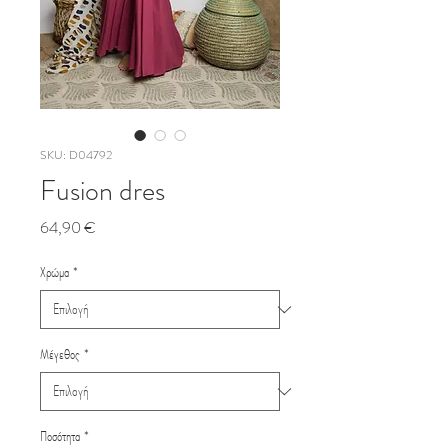
SKU: D04792
Fusion dres
Τιμή
64,90 €
Χρώμα
*
Μέγεθος
*
Ποσότητα
*